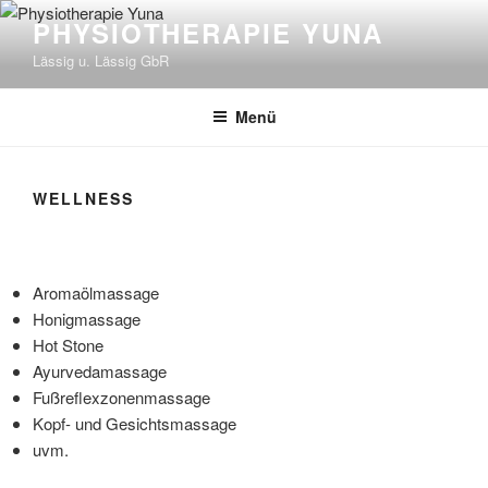
Zum
PHYSIOTHERAPIE YUNA
Inhalt
Lässig u. Lässig GbR
springen
Zur Datenschutzerklärung
Menü
Einverstanden.
WELLNESS
Aromaölmassage
Honigmassage
Hot Stone
Ayurvedamassage
Fußreflexzonenmassage
Kopf- und Gesichtsmassage
uvm.